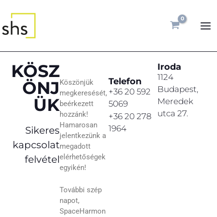
Ugrás
MA
a
ME
tartalomra
KÖSZ
Iroda
1124
Telefon
ÖNJ
Köszönjük
Budapest,
+36 20 592
megkeresését,
ÜK
Meredek
5069
beérkezett
utca 27.
hozzánk!
+36 20 278
Hamarosan
1964
Sikeres
jelentkezünk a
kapcsolat
megadott
elérhetőségek
felvétel
egyikén!
További szép
napot,
SpaceHarmon