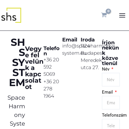
Ugrás
MA
a
ME
tartalomra
SH
Email
Iroda
Írjon
info@spaceharmony-
1124
nekün
Vegy
Telefo
S
k
system.eu
Budapest,
N
e fel
közve
SY
+36 20
Meredek
velün
tlenül
k a
592
utca 27.
ST
Név
kapc
5069
EM
solat
+36 20
ot
278
Email
1964
Space
Harm
ony
Telefonszám
Syste