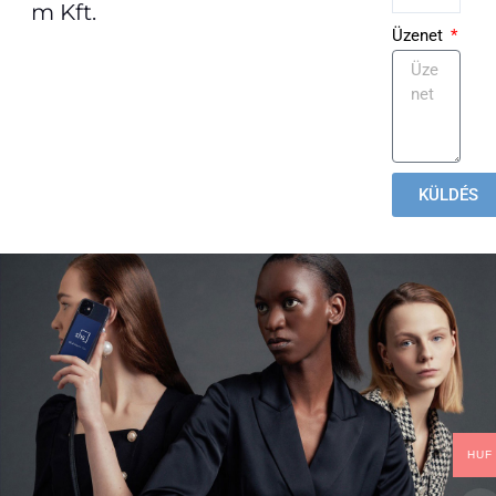
m Kft.
Üzenet
KÜLDÉS
HUF