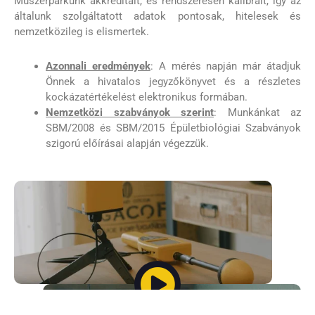
Műszerparkunk akkreditált, és rendszeresen kalibrált, így az
általunk szolgáltatott adatok pontosak, hitelesek és
nemzetközileg is elismertek.
Azonnali eredmények
: A mérés napján már átadjuk
Önnek a hivatalos jegyzőkönyvet és a részletes
kockázatértékelést elektronikus formában.
Nemzetközi szabványok szerint
: Munkánkat az
SBM/2008 és SBM/2015 Épületbiológiai Szabványok
szigorú előírásai alapján végezzük.