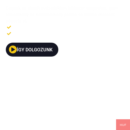
Cégünk az elmúlt évtizedekben többezer magánház, ipari
létesítmény és közintézmény pontos és hiteles mérését
végezte el.
Korszerű mérési módszerek
ISO 9001 tanusítvány
ÍGY DOLGOZUNK
HUF