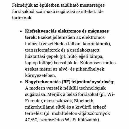
Felmérjük az épületben található mesterséges
forrásokból származó sugárzási szinteket. Ide
tartoznak:
Kisfrekvenciás elektromos és mágneses
terek:
Ezeket jellemzően az elektromos
hálózat (vezetékek a falban, konnektorok),
transzformátorok és a csatlakoztatott
háztartási gépek (pl. hűtő, éjjeli lámpa,
laptop töltője) bocsátják ki. Különösen fontos
ezeket mérni az alvó- és pihenőhelyek
környezetében.
Nagyfrekvenciás (RF) teljesítménysűrűség:
A modern vezeték nélküli technológiák
sugárzása. Mérjük a belső forrásokat (pl. Wi-
Fi router, okoseszközök, Bluetooth,
mikrohullámú sütő) és a kívülről érkező
terhelést (pl. mobiltelefon-átjátszótornyok
4G/5G, szomszédos Wi-Fi hálózatok).