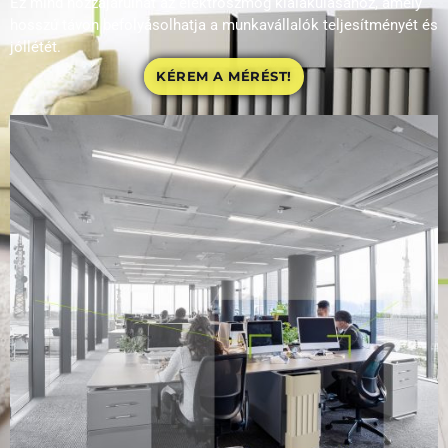
Ez mind hozzájárulhat az elektroszmog kialakulásához, amely
hosszú távon befolyásolhatja a munkavállalók teljesítményét és
jóllétét.
KÉREM A MÉRÉST!