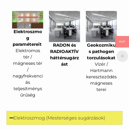
Elektroszmo
g
HUF
paramétereit
RADON és
Geokozmiku
Elektromos
RADIOAKTÍV
s pathogen
tér /
háttérsugárz
torzulásokat
mágneses tér
ást
Vízér /
/
Hartmann
nagyfrekvenci
kereszteződés
ás
mágneses
teljesítménys
terei
űrűség
Elektroszmog (Mesterséges sugárzások)