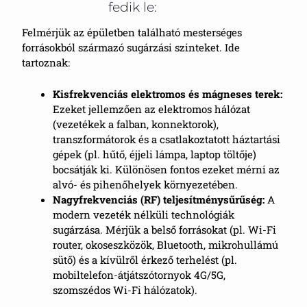
fedik le:
Felmérjük az épületben található mesterséges
forrásokból származó sugárzási szinteket. Ide
tartoznak:
Kisfrekvenciás elektromos és mágneses terek:
Ezeket jellemzően az elektromos hálózat
(vezetékek a falban, konnektorok),
transzformátorok és a csatlakoztatott háztartási
gépek (pl. hűtő, éjjeli lámpa, laptop töltője)
bocsátják ki. Különösen fontos ezeket mérni az
alvó- és pihenőhelyek környezetében.
Nagyfrekvenciás (RF) teljesítménysűrűség:
A
modern vezeték nélküli technológiák
sugárzása. Mérjük a belső forrásokat (pl. Wi-Fi
router, okoseszközök, Bluetooth, mikrohullámú
sütő) és a kívülről érkező terhelést (pl.
mobiltelefon-átjátszótornyok 4G/5G,
szomszédos Wi-Fi hálózatok).