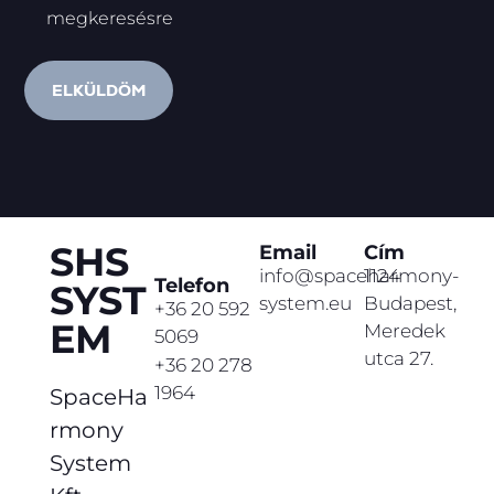
megkeresésre
ELKÜLDÖM
SHS
Email
Cím
info@spaceharmony-
1124
Telefon
SYST
system.eu
Budapest,
+36 20 592
EM
Meredek
5069
utca 27.
+36 20 278
1964
SpaceHa
rmony
System