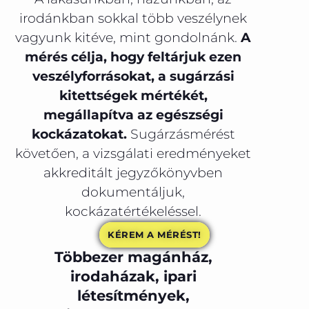
irodánkban sokkal több veszélynek
vagyunk kitéve, mint gondolnánk.
A
mérés célja, hogy feltárjuk ezen
veszélyforrásokat, a sugárzási
kitettségek mértékét,
megállapítva az egészségi
kockázatokat.
Sugárzásmérést
követően, a vizsgálati eredményeket
akkreditált jegyzőkönyvben
dokumentáljuk,
kockázatértékeléssel.
KÉREM A MÉRÉST!
Többezer magánház,
irodaházak, ipari
létesítmények,