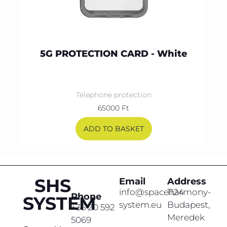
5G PROTECTION CARD - White
Telephone protection
65000
Ft
ADD TO BASKET
SHS
Email
Address
info@spaceharmony-
1124
Phone
SYSTEM
system.eu
Budapest,
+36 20 592
Meredek
5069