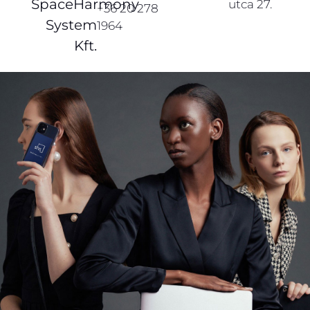
SpaceHarmony
utca 27.
+36 20 278
System
1964
Kft.