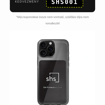
SHS001
KEDVEZMÉNY
*Más kuponokkal össze nem vonható, szállítási díjra nem
vonatkozik!