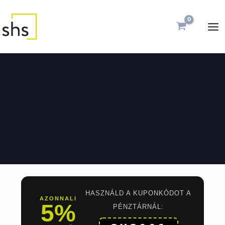
Skip
MA
to
ME
content
HASZNÁLD A KUPONKÓDOT A
AZONNALI
5%
PÉNZTÁRNÁL: